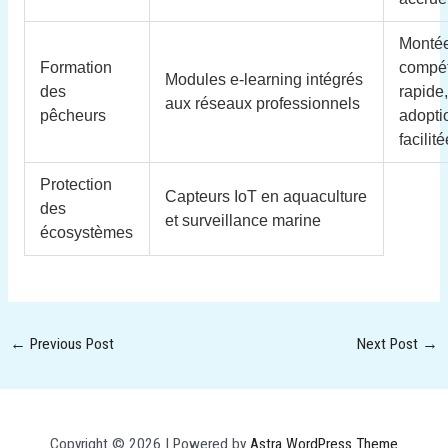
Monté
Formation
compé
Modules e-learning intégrés
des
rapide
aux réseaux professionnels
pêcheurs
adopti
facilit
Protection
Capteurs IoT en aquaculture
des
et surveillance marine
écosystèmes
←
Previous Post
Next Post
→
Copyright © 2026 | Powered by
Astra WordPress Theme