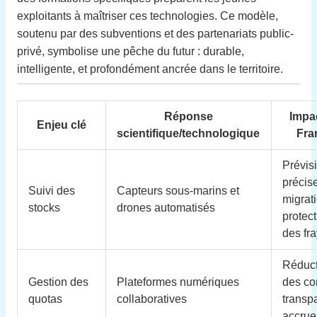
exploitants à maîtriser ces technologies. Ce modèle,
soutenu par des subventions et des partenariats public-
privé, symbolise une pêche du futur : durable,
intelligente, et profondément ancrée dans le territoire.
Réponse
Impa
Enjeu clé
scientifique/technologique
Fra
Prévis
précis
Suivi des
Capteurs sous-marins et
migrat
stocks
drones automatisés
protec
des fr
Réduc
Gestion des
Plateformes numériques
des con
quotas
collaboratives
transp
accrue