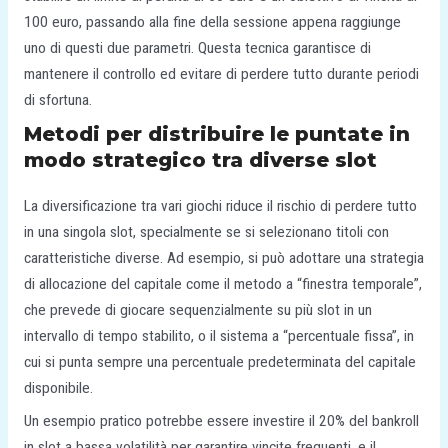
100 euro, passando alla fine della sessione appena raggiunge
uno di questi due parametri. Questa tecnica garantisce di
mantenere il controllo ed evitare di perdere tutto durante periodi
di sfortuna.
Metodi per distribuire le puntate in
modo strategico tra diverse slot
La diversificazione tra vari giochi riduce il rischio di perdere tutto
in una singola slot, specialmente se si selezionano titoli con
caratteristiche diverse. Ad esempio, si può adottare una strategia
di allocazione del capitale come il metodo a “finestra temporale”,
che prevede di giocare sequenzialmente su più slot in un
intervallo di tempo stabilito, o il sistema a “percentuale fissa”, in
cui si punta sempre una percentuale predeterminata del capitale
disponibile.
Un esempio pratico potrebbe essere investire il 20% del bankroll
in slot a bassa volatilità per garantire vincite frequenti, e il