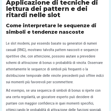
Applicazione di tecniche di
lettura dei pattern e dei
ritardi nelle slot
Come interpretare le sequenze di
simboli e tendenze nascoste
Le slot moderni, pur essendo basate su generatori di numeri
casuali (RNG), mostrano talvolta pattern nascosti e sequenze
ripetitive che, con attenzione, possono aiutare a prevedere
schemi di attivazione di bonus o probabilità di vincita. Osservare
attentamente le sequenze di simboli più frequenti o la
distribuzione temporale delle vincite precedenti può offrire indizi
sui momenti più favorevoli per scommettere.
Ad esempio, se una sequenza di simboli di bonus si ripete con
una certa regolarità, un giocatore esperto può decidere di
puntare con maggior confidenza in quei momenti specifici,
ottimizzando le probabilità di attivazione delle funzioni speciali.