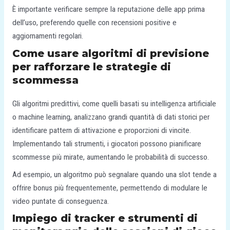
È importante verificare sempre la reputazione delle app prima
dell’uso, preferendo quelle con recensioni positive e
aggiornamenti regolari.
Come usare algoritmi di previsione
per rafforzare le strategie di
scommessa
Gli algoritmi predittivi, come quelli basati su intelligenza artificiale
o machine learning, analizzano grandi quantità di dati storici per
identificare pattern di attivazione e proporzioni di vincite.
Implementando tali strumenti, i giocatori possono pianificare
scommesse più mirate, aumentando le probabilità di successo.
Ad esempio, un algoritmo può segnalare quando una slot tende a
offrire bonus più frequentemente, permettendo di modulare le
video puntate di conseguenza.
Impiego di tracker e strumenti di