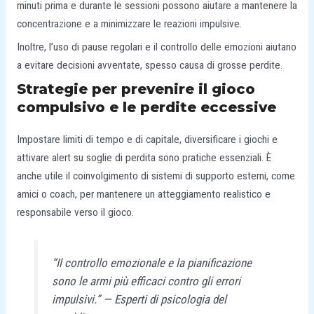
minuti prima e durante le sessioni possono aiutare a mantenere la
concentrazione e a minimizzare le reazioni impulsive.
Inoltre, l’uso di pause regolari e il controllo delle emozioni aiutano
a evitare decisioni avventate, spesso causa di grosse perdite.
Strategie per prevenire il gioco
compulsivo e le perdite eccessive
Impostare limiti di tempo e di capitale, diversificare i giochi e
attivare alert su soglie di perdita sono pratiche essenziali. È
anche utile il coinvolgimento di sistemi di supporto esterni, come
amici o coach, per mantenere un atteggiamento realistico e
responsabile verso il gioco.
“Il controllo emozionale e la pianificazione
sono le armi più efficaci contro gli errori
impulsivi.” — Esperti di psicologia del