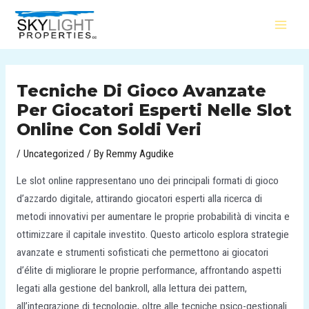
Skip
Post
MAI
to
navigation
MEN
content
Tecniche Di Gioco Avanzate
Per Giocatori Esperti Nelle Slot
Online Con Soldi Veri
/
Uncategorized
/ By
Remmy Agudike
Le slot online rappresentano uno dei principali formati di gioco
d’azzardo digitale, attirando giocatori esperti alla ricerca di
metodi innovativi per aumentare le proprie probabilità di vincita e
ottimizzare il capitale investito. Questo articolo esplora strategie
avanzate e strumenti sofisticati che permettono ai giocatori
d’élite di migliorare le proprie performance, affrontando aspetti
legati alla gestione del bankroll, alla lettura dei pattern,
all’integrazione di tecnologie, oltre alle tecniche psico-gestionali