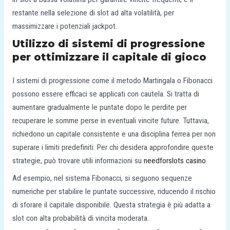
restante nella selezione di slot ad alta volatilità, per
massimizzare i potenziali jackpot.
Utilizzo di sistemi di progressione
per ottimizzare il capitale di gioco
I sistemi di progressione come il metodo Martingala o Fibonacci
possono essere efficaci se applicati con cautela. Si tratta di
aumentare gradualmente le puntate dopo le perdite per
recuperare le somme perse in eventuali vincite future. Tuttavia,
richiedono un capitale consistente e una disciplina ferrea per non
superare i limiti predefiniti. Per chi desidera approfondire queste
strategie, può trovare utili informazioni su
needforslots casino
.
Ad esempio, nel sistema Fibonacci, si seguono sequenze
numeriche per stabilire le puntate successive, riducendo il rischio
di sforare il capitale disponibile. Questa strategia è più adatta a
slot con alta probabilità di vincita moderata.