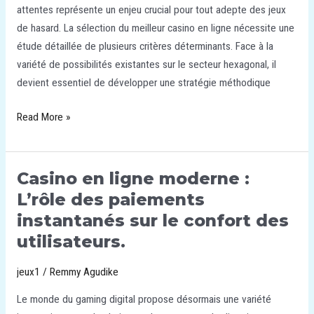
attentes représente un enjeu crucial pour tout adepte des jeux
selon
de hasard. La sélection du meilleur casino en ligne nécessite une
vos
étude détaillée de plusieurs critères déterminants. Face à la
préférences
variété de possibilités existantes sur le secteur hexagonal, il
de
devient essentiel de développer une stratégie méthodique
jeu
Read More »
Casino en ligne moderne :
Casino
en
L’rôle des paiements
ligne
instantanés sur le confort des
moderne
utilisateurs.
:
L’rôle
jeux1
/
Remmy Agudike
des
Le monde du gaming digital propose désormais une variété
paiements