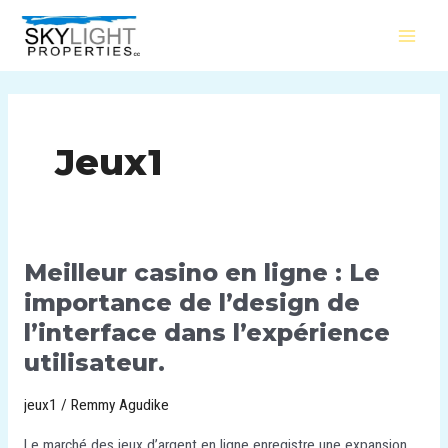
Skip
MAI
to
MEN
content
Jeux1
Meilleur casino en ligne : Le
Meilleur
casino
importance de l’design de
en
l’interface dans l’expérience
ligne
utilisateur.
:
Le
jeux1
/
Remmy Agudike
importance
Le marché des jeux d’argent en ligne enregistre une expansion