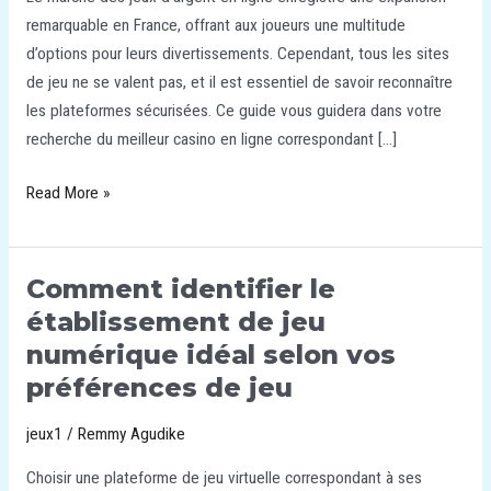
de
remarquable en France, offrant aux joueurs une multitude
l’design
d’options pour leurs divertissements. Cependant, tous les sites
de
de jeu ne se valent pas, et il est essentiel de savoir reconnaître
l’interface
les plateformes sécurisées. Ce guide vous guidera dans votre
dans
recherche du meilleur casino en ligne correspondant […]
l’expérience
utilisateur.
Read More »
Comment identifier le
Comment
identifier
établissement de jeu
le
numérique idéal selon vos
établissement
préférences de jeu
de
jeu
jeux1
/
Remmy Agudike
numérique
Choisir une plateforme de jeu virtuelle correspondant à ses
idéal