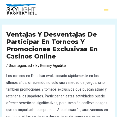
Skip
Post
MAI
to
navigation
MEN
content
Ventajas Y Desventajas De
Participar En Torneos Y
Promociones Exclusivas En
Casinos Online
/
Uncategorized
/ By
Remmy Agudike
Los casinos en línea han evolucionado rápidamente en los
últimos años, ofreciendo no solo una variedad de juegos, sino
también promociones y torneos exclusivos que buscan atraer y
retener a los jugadores. Participar en estas actividades puede
ofrecer beneficios significativos, pero también conlleva riesgos
que es importante comprender. A continuación, analizaremos en
profundidad las ventajas y desventajas de sumarse a estas