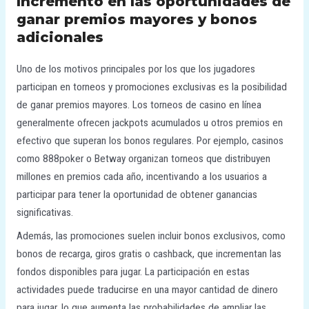
Incremento en las oportunidades de
ganar premios mayores y bonos
adicionales
Uno de los motivos principales por los que los jugadores
participan en torneos y promociones exclusivas es la posibilidad
de ganar premios mayores. Los torneos de casino en línea
generalmente ofrecen jackpots acumulados u otros premios en
efectivo que superan los bonos regulares. Por ejemplo, casinos
como 888poker o Betway organizan torneos que distribuyen
millones en premios cada año, incentivando a los usuarios a
participar para tener la oportunidad de obtener ganancias
significativas.
Además, las promociones suelen incluir bonos exclusivos, como
bonos de recarga, giros gratis o cashback, que incrementan las
fondos disponibles para jugar. La participación en estas
actividades puede traducirse en una mayor cantidad de dinero
para jugar, lo que aumenta las probabilidades de ampliar las