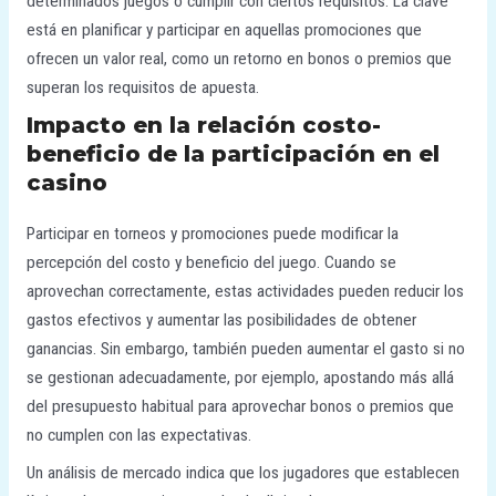
determinados juegos o cumplir con ciertos requisitos. La clave
está en planificar y participar en aquellas promociones que
ofrecen un valor real, como un retorno en bonos o premios que
superan los requisitos de apuesta.
Impacto en la relación costo-
beneficio de la participación en el
casino
Participar en torneos y promociones puede modificar la
percepción del costo y beneficio del juego. Cuando se
aprovechan correctamente, estas actividades pueden reducir los
gastos efectivos y aumentar las posibilidades de obtener
ganancias. Sin embargo, también pueden aumentar el gasto si no
se gestionan adecuadamente, por ejemplo, apostando más allá
del presupuesto habitual para aprovechar bonos o premios que
no cumplen con las expectativas.
Un análisis de mercado indica que los jugadores que establecen