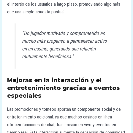
el interés de los usuarios a largo plazo, promoviendo algo más
que una simple apuesta puntual.
“Un jugador motivado y comprometido es
mucho más propenso a permanecer activo
en un casino, generando una relación
mutuamente beneficiosa.”
Mejoras en la interacción y el
entretenimiento gracias a eventos
especiales
Las promociones y torneos aportan un componente social y de
entretenimiento adicional, ya que muchos casinos en línea
ofrecen funciones de chat, transmisión en vivo y eventos en
tiempo real. Esta interacción aumenta la sensación de comunidad