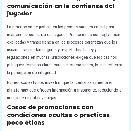
comunicación en la confianza del
jugador
La percepción de justicia en las promociones es crucial para
mantener la confianza del jugador. Promociones con reglas bien
explicadas y transparencia en los procesos garantizan que los
usuarios se sientan seguros y respetados. La ley y las
regulaciones en muchas jurisdicciones exigen que los casinos
publiquen términos claros para sus promociones, lo cual refuerza
la percepción de integridad.
Numerosos estudios muestran que la confianza aumenta en
plataformas que ofrecen información transparente, reduciendo el
riesgo de disputas y quejas.
Casos de promociones con
condiciones ocultas o prácticas
poco éticas