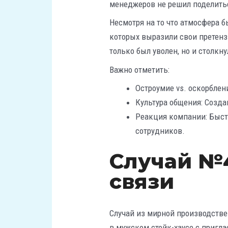
менеджеров не решил поделитьс
Несмотря на то что атмосфера 
которых выразили свои претенз
только был уволен, но и столкн
Важно отметить:
Остроумие vs. оскорблен
Культура общения: Созда
Реакция компании: Быст
сотрудников.
Случай №
связи
Случай из мирной производств
в мужском стейк-хаусе с пригл