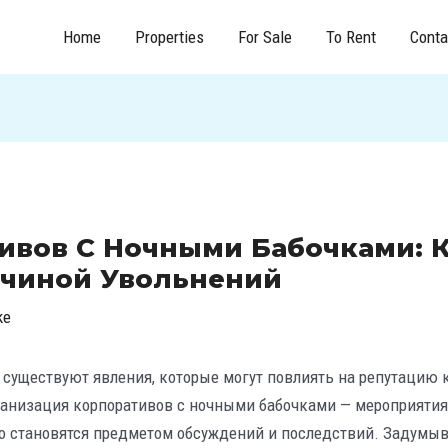
Home
Properties
For Sale
To Rent
Conta
тивов С Ночными Бабочками: 
ичиной Увольнений
ke
 существуют явления, которые могут повлиять на репутацию 
рганизация корпоративов с ночными бабочками — мероприяти
то становятся предметом обсуждений и последствий. Задумыв