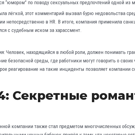
я “юмором” по поводу сексуальных предпочтений одной из м
была лёгкой, этот комментарий вызвал бурю недовольства сре
ии непосредственно в HR. В итоге, компания применила санк
улся с судебным иском за харассмент.
ия: Человек, находящийся в любой роли, должен понимать гр
ние безопасной среды, где работники могут говорить о своих
рое реагирование на такие инциденты позволяет компании с
4: Секретные роман
енной компании также стал предметом многочисленных обсу
асительными ночных бабочек привёл к тому, что некоторые со