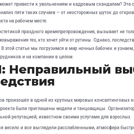
ожет привести к увольнениям и кадровым скандалам? Эта с
нализ пяти таких случаев — от неосторожных шуток до откро
кта на рабочем месте.
эстетикой праздного времяпрепровождения, вызывает не толь
овыражения тех, кто хочет уйти от рутины. Однако, последст
 В этой статье мы погрузимся в мир ночных бабочек и узнаем
трудников и на компании в целом.
: Неправильный вы
ледствия
ов произошёл в одной из крупных мировых консалтинговых к
проекта были приглашены модели и танцовщицы. Организато
льной репутацией, известном своими услугами для взрослых.
ался весело и все выглядели расслабленными, атмосфера быст