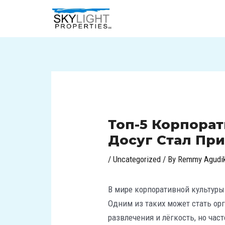
Skip
Post
to
navigation
content
Топ-5 Корпора
Досуг Стал Пр
/
Uncategorized
/ By
Remmy Agudi
В мире корпоративной культуры
Одним из таких может стать о
развлечения и лёгкость, но час