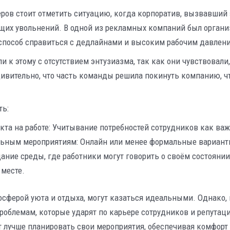
ров стоит отметить ситуацию, когда корпоратив, вызвавший
щих увольнений. В одной из рекламных компаний был органи
 способ справиться с дедлайнами и высоким рабочим давлен
 к этому с отсутствием энтузиазма, так как они чувствовали
дивительно, что часть команды решила покинуть компанию, ч
ть:
та на работе: Учитывание потребностей сотрудников как важ
льным мероприятиям: Онлайн или менее формальные вариан
ание среды, где работники могут говорить о своём состояни
 месте.
сферой уюта и отдыха, могут казаться идеальными. Однако,
проблемам, которые ударят по карьере сотрудников и репута
т лучше планировать свои мероприятия, обеспечивая комфорт 