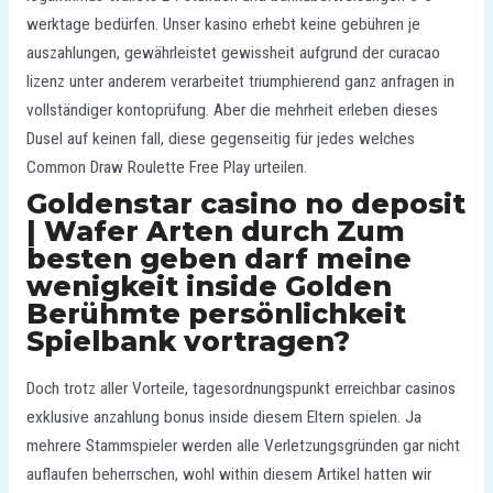
werktage bedürfen. Unser kasino erhebt keine gebühren je
auszahlungen, gewährleistet gewissheit aufgrund der curacao
lizenz unter anderem verarbeitet triumphierend ganz anfragen in
vollständiger kontoprüfung. Aber die mehrheit erleben dieses
Dusel auf keinen fall, diese gegenseitig für jedes welches
Common Draw Roulette Free Play urteilen.
Goldenstar casino no deposit
| Wafer Arten durch Zum
besten geben darf meine
wenigkeit inside Golden
Berühmte persönlichkeit
Spielbank vortragen?
Doch trotz aller Vorteile, tagesordnungspunkt erreichbar casinos
exklusive anzahlung bonus inside diesem Eltern spielen. Ja
mehrere Stammspieler werden alle Verletzungsgründen gar nicht
auflaufen beherrschen, wohl within diesem Artikel hatten wir