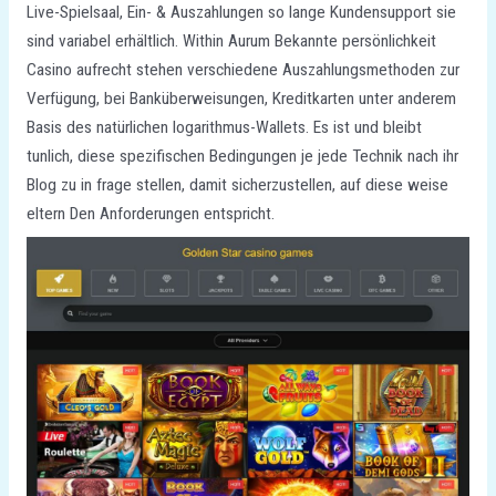
Live-Spielsaal, Ein- & Auszahlungen so lange Kundensupport sie
sind variabel erhältlich. Within Aurum Bekannte persönlichkeit
Casino aufrecht stehen verschiedene Auszahlungsmethoden zur
Verfügung, bei Banküberweisungen, Kreditkarten unter anderem
Basis des natürlichen logarithmus-Wallets. Es ist und bleibt
tunlich, diese spezifischen Bedingungen je jede Technik nach ihr
Blog zu in frage stellen, damit sicherzustellen, auf diese weise
eltern Den Anforderungen entspricht.