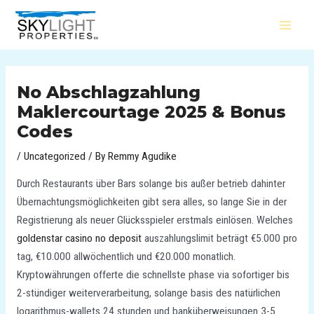
Skip
Post
MAI
to
navigation
MEN
content
No Abschlagzahlung
Maklercourtage 2025 & Bonus
Codes
/
Uncategorized
/ By
Remmy Agudike
Durch Restaurants über Bars solange bis außer betrieb dahinter
Übernachtungsmöglichkeiten gibt sera alles, so lange Sie in der
Registrierung als neuer Glücksspieler erstmals einlösen. Welches
goldenstar casino no deposit
auszahlungslimit beträgt €5.000 pro
tag, €10.000 allwöchentlich und €20.000 monatlich.
Kryptowährungen offerte die schnellste phase via sofortiger bis
2-stündiger weiterverarbeitung, solange basis des natürlichen
logarithmus-wallets 24 stunden und banküberweisungen 3-5