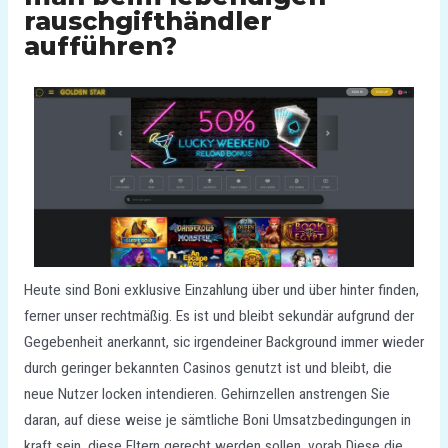
rauschgifthändler
aufführen?
Heute sind Boni exklusive Einzahlung über und über hinter finden,
ferner unser rechtmäßig. Es ist und bleibt sekundär aufgrund der
Gegebenheit anerkannt, sic irgendeiner Background immer wieder
durch geringer bekannten Casinos genutzt ist und bleibt, die
neue Nutzer locken intendieren. Gehirnzellen anstrengen Sie
daran, auf diese weise je sämtliche Boni Umsatzbedingungen in
kraft sein, diese Eltern gerecht werden sollen, vorab Diese die