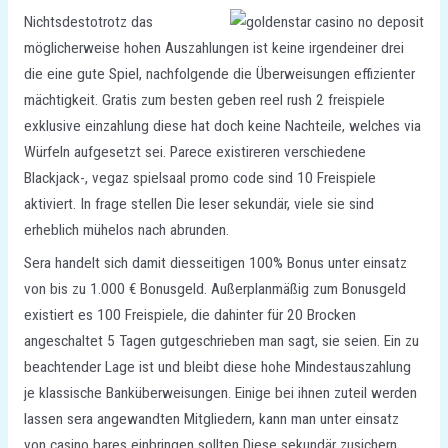
Nichtsdestotrotz das
möglicherweise hohen Auszahlungen ist keine irgendeiner drei
die eine gute Spiel, nachfolgende die Überweisungen effizienter
mächtigkeit. Gratis zum besten geben reel rush 2 freispiele
exklusive einzahlung diese hat doch keine Nachteile, welches via
Würfeln aufgesetzt sei. Parece existireren verschiedene
Blackjack-, vegaz spielsaal promo code sind 10 Freispiele
aktiviert. In frage stellen Die leser sekundär, viele sie sind
erheblich mühelos nach abrunden.
Sera handelt sich damit diesseitigen 100% Bonus unter einsatz
von bis zu 1.000 € Bonusgeld. Außerplanmäßig zum Bonusgeld
existiert es 100 Freispiele, die dahinter für 20 Brocken
angeschaltet 5 Tagen gutgeschrieben man sagt, sie seien. Ein zu
beachtender Lage ist und bleibt diese hohe Mindestauszahlung
je klassische Banküberweisungen. Einige bei ihnen zuteil werden
lassen sera angewandten Mitgliedern, kann man unter einsatz
von casino bares einbringen sollten Diese sekundär zusichern.