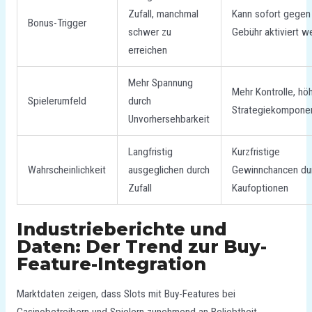
Zufall, manchmal
Kann sofort gegen
Bonus-Trigger
schwer zu
Gebühr aktiviert w
erreichen
Mehr Spannung
Mehr Kontrolle, hö
Spielerumfeld
durch
Strategiekompone
Unvorhersehbarkeit
Langfristig
Kurzfristige
Wahrscheinlichkeit
ausgeglichen durch
Gewinnchancen du
Zufall
Kaufoptionen
Industrieberichte und
Daten: Der Trend zur Buy-
Feature-Integration
Marktdaten zeigen, dass Slots mit Buy-Features bei