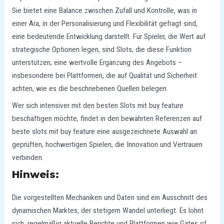
Sie bietet eine Balance zwischen Zufall und Kontrolle, was in
einer Ära, in der Personalisierung und Flexibilität gefragt sind,
eine bedeutende Entwicklung darstellt. Für Spieler, die Wert auf
strategische Optionen legen, sind Slots, die diese Funktion
unterstützen, eine wertvolle Ergänzung des Angebots –
insbesondere bei Plattformen, die auf Qualität und Sicherheit
achten, wie es die beschriebenen Quellen belegen.
Wer sich intensiver mit den besten Slots mit buy feature
beschäftigen möchte, findet in den bewährten Referenzen auf
beste slots mit buy feature eine ausgezeichnete Auswahl an
geprüften, hochwertigen Spielen, die Innovation und Vertrauen
verbinden.
Hinweis:
Die vorgestellten Mechaniken und Daten sind ein Ausschnitt des
dynamischen Marktes, der stetigem Wandel unterliegt. Es lohnt
sich, regelmäßig aktuelle Berichte und Plattformen wie Gates of