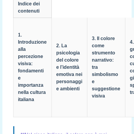
Indice dei
contenuti
1.
3. Il colore
Introduzione
4
2. La
come
alla
g
psicologia
strumento
percezione
c
del colore
narrativo:
visiva:
cu
e l’identità
tra
fondamenti
c
emotiva nei
simbolismo
e
g
personaggi
e
importanza
s
e ambienti
suggestione
nella cultura
t
visiva
italiana