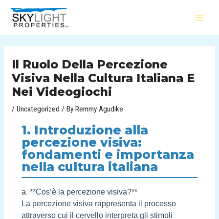
Skip
Post
MAI
to
navigation
MEN
content
Il Ruolo Della Percezione
Visiva Nella Cultura Italiana E
Nei Videogiochi
/
Uncategorized
/ By
Remmy Agudike
1. Introduzione alla
percezione visiva:
fondamenti e importanza
nella cultura italiana
a. **Cos’è la percezione visiva?**
La percezione visiva rappresenta il processo
attraverso cui il cervello interpreta gli stimoli