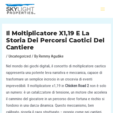
Skip
Post
MAI
to
navigation
MEN
content
Il Moltiplicatore X1,19 E La
Storia Dei Percorsi Caotici Del
Cantiere
/
Uncategorized
/ By
Remmy Agudike
Nel mondo dei giochi digitali, il concetto di moltiplicatore caotico
rappresenta una potente leva narrativa e meccanica, capace di
trasformare un semplice incrocio in un crocevia di eventi
imprevedibili. Il moltiplicatore x1,19 in
Chicken Road 2
non è solo
un numero: è un catalizzatore di tensione, un motore che accelera
il cammino del giocatore in un percorso dove fortuna e rischio si
fondono in una danza dinamica. Questo meccanismo, ben
calibrato, ricorda il caos strutturato – proprio come nei cantieri,