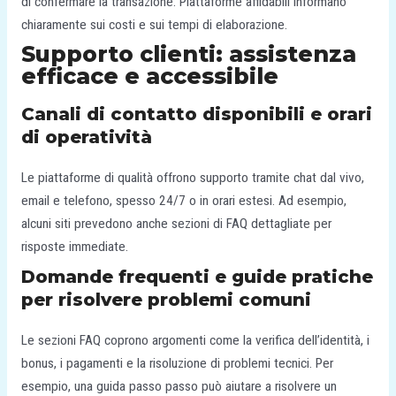
di confermare la transazione. Piattaforme affidabili informano
chiaramente sui costi e sui tempi di elaborazione.
Supporto clienti: assistenza
efficace e accessibile
Canali di contatto disponibili e orari
di operatività
Le piattaforme di qualità offrono supporto tramite chat dal vivo,
email e telefono, spesso 24/7 o in orari estesi. Ad esempio,
alcuni siti prevedono anche sezioni di FAQ dettagliate per
risposte immediate.
Domande frequenti e guide pratiche
per risolvere problemi comuni
Le sezioni FAQ coprono argomenti come la verifica dell’identità, i
bonus, i pagamenti e la risoluzione di problemi tecnici. Per
esempio, una guida passo passo può aiutare a risolvere un