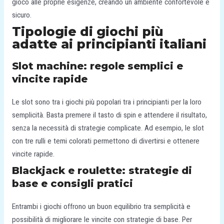
gioco alle proprie esigenze, creando un ambiente confortevole e
sicuro.
Tipologie di giochi più
adatte ai principianti italiani
Slot machine: regole semplici e
vincite rapide
Le slot sono tra i giochi più popolari tra i principianti per la loro
semplicità. Basta premere il tasto di spin e attendere il risultato,
senza la necessità di strategie complicate. Ad esempio, le slot
con tre rulli e temi colorati permettono di divertirsi e ottenere
vincite rapide.
Blackjack e roulette: strategie di
base e consigli pratici
Entrambi i giochi offrono un buon equilibrio tra semplicità e
possibilità di migliorare le vincite con strategie di base. Per