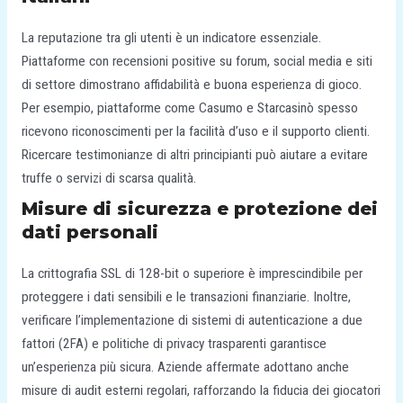
La reputazione tra gli utenti è un indicatore essenziale.
Piattaforme con recensioni positive su forum, social media e siti
di settore dimostrano affidabilità e buona esperienza di gioco.
Per esempio, piattaforme come Casumo e Starcasinò spesso
ricevono riconoscimenti per la facilità d’uso e il supporto clienti.
Ricercare testimonianze di altri principianti può aiutare a evitare
truffe o servizi di scarsa qualità.
Misure di sicurezza e protezione dei
dati personali
La crittografia SSL di 128-bit o superiore è imprescindibile per
proteggere i dati sensibili e le transazioni finanziarie. Inoltre,
verificare l’implementazione di sistemi di autenticazione a due
fattori (2FA) e politiche di privacy trasparenti garantisce
un’esperienza più sicura. Aziende affermate adottano anche
misure di audit esterni regolari, rafforzando la fiducia dei giocatori