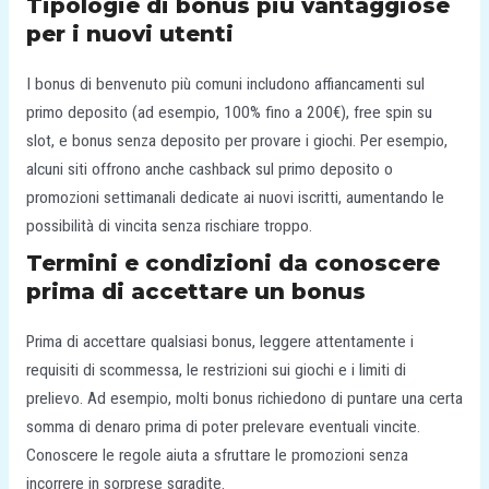
Tipologie di bonus più vantaggiose
per i nuovi utenti
I bonus di benvenuto più comuni includono affiancamenti sul
primo deposito (ad esempio, 100% fino a 200€), free spin su
slot, e bonus senza deposito per provare i giochi. Per esempio,
alcuni siti offrono anche cashback sul primo deposito o
promozioni settimanali dedicate ai nuovi iscritti, aumentando le
possibilità di vincita senza rischiare troppo.
Termini e condizioni da conoscere
prima di accettare un bonus
Prima di accettare qualsiasi bonus, leggere attentamente i
requisiti di scommessa, le restrizioni sui giochi e i limiti di
prelievo. Ad esempio, molti bonus richiedono di puntare una certa
somma di denaro prima di poter prelevare eventuali vincite.
Conoscere le regole aiuta a sfruttare le promozioni senza
incorrere in sorprese sgradite.