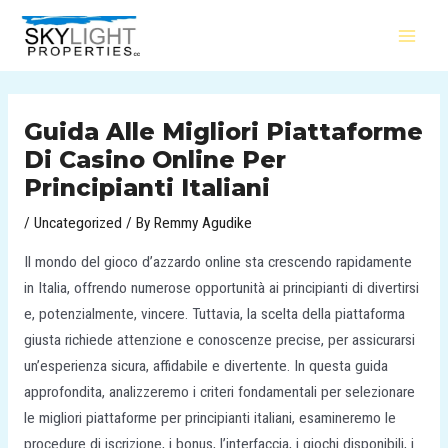
Skip
Post
MAI
to
navigation
MEN
content
Guida Alle Migliori Piattaforme
Di Casino Online Per
Principianti Italiani
/
Uncategorized
/ By
Remmy Agudike
Il mondo del gioco d’azzardo online sta crescendo rapidamente
in Italia, offrendo numerose opportunità ai principianti di divertirsi
e, potenzialmente, vincere. Tuttavia, la scelta della piattaforma
giusta richiede attenzione e conoscenze precise, per assicurarsi
un’esperienza sicura, affidabile e divertente. In questa guida
approfondita, analizzeremo i criteri fondamentali per selezionare
le migliori piattaforme per principianti italiani, esamineremo le
procedure di iscrizione, i bonus, l’interfaccia, i giochi disponibili, i