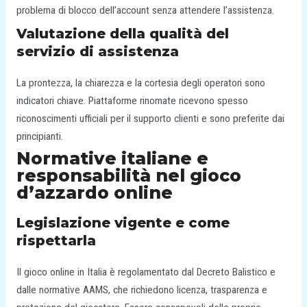
problema di blocco dell’account senza attendere l’assistenza.
Valutazione della qualità del
servizio di assistenza
La prontezza, la chiarezza e la cortesia degli operatori sono
indicatori chiave. Piattaforme rinomate ricevono spesso
riconoscimenti ufficiali per il supporto clienti e sono preferite dai
principianti.
Normative italiane e
responsabilità nel gioco
d’azzardo online
Legislazione vigente e come
rispettarla
Il gioco online in Italia è regolamentato dal Decreto Balistico e
dalle normative AAMS, che richiedono licenza, trasparenza e