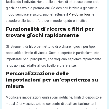
facilitando l’individuazione delle sezioni di interesse come slot,
giochi da tavolo o promozioni. Se desideri iniziare a giocare in
modo semplice e sicuro, puoi effettuare il
PlayJonny login
e
accedere alle tue preferenze in modo rapido e intuitivo.
Funzionalità di ricerca e filtri per
trovare giochi rapidamente
Gli strumenti di filtro permettono di ordinare i giochi per tipo,
popolarità o livello di vincita. Questo aspetto è particolarmente
importante per i principianti, che vogliono esplorare rapidamente
le opzioni più adatte al loro livello e preferenze.
Personalizzazione delle
impostazioni per un’esperienza su
misura
Modificare impostazioni quali suoni, notifiche, limiti di deposito e
modalità di visualizzazione consente di adattare facilmente il