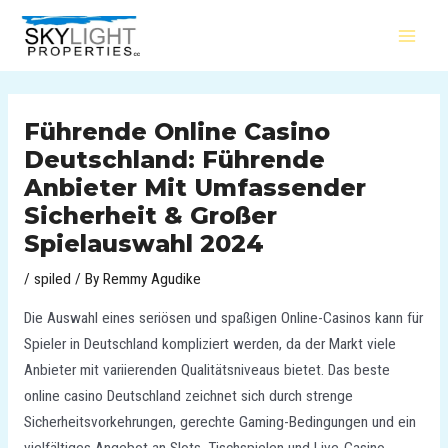
Skip
Post
MAI
to
navigation
MEN
content
Führende Online Casino
Deutschland: Führende
Anbieter Mit Umfassender
Sicherheit & Großer
Spielauswahl 2024
/
spiled
/ By
Remmy Agudike
Die Auswahl eines seriösen und spaßigen Online-Casinos kann für
Spieler in Deutschland kompliziert werden, da der Markt viele
Anbieter mit variierenden Qualitätsniveaus bietet. Das beste
online casino Deutschland zeichnet sich durch strenge
Sicherheitsvorkehrungen, gerechte Gaming-Bedingungen und ein