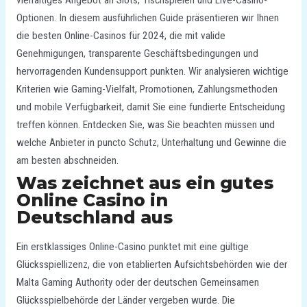
vielfältiges Angebot an Slots, Tischspielen und Live-Casino-
Optionen. In diesem ausführlichen Guide präsentieren wir Ihnen
die besten Online-Casinos für 2024, die mit valide
Genehmigungen, transparente Geschäftsbedingungen und
hervorragenden Kundensupport punkten. Wir analysieren wichtige
Kriterien wie Gaming-Vielfalt, Promotionen, Zahlungsmethoden
und mobile Verfügbarkeit, damit Sie eine fundierte Entscheidung
treffen können. Entdecken Sie, was Sie beachten müssen und
welche Anbieter in puncto Schutz, Unterhaltung und Gewinne die
am besten abschneiden.
Was zeichnet aus ein gutes
Online Casino in
Deutschland aus
Ein erstklassiges Online-Casino punktet mit eine gültige
Glücksspiellizenz, die von etablierten Aufsichtsbehörden wie der
Malta Gaming Authority oder der deutschen Gemeinsamen
Glücksspielbehörde der Länder vergeben wurde. Die