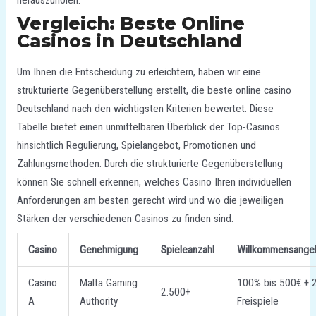
herauszuholen.
Vergleich: Beste Online
Casinos in Deutschland
Um Ihnen die Entscheidung zu erleichtern, haben wir eine
strukturierte Gegenüberstellung erstellt, die beste online casino
Deutschland nach den wichtigsten Kriterien bewertet. Diese
Tabelle bietet einen unmittelbaren Überblick der Top-Casinos
hinsichtlich Regulierung, Spielangebot, Promotionen und
Zahlungsmethoden. Durch die strukturierte Gegenüberstellung
können Sie schnell erkennen, welches Casino Ihren individuellen
Anforderungen am besten gerecht wird und wo die jeweiligen
Stärken der verschiedenen Casinos zu finden sind.
Casino
Genehmigung
Spieleanzahl
Willkommensange
Casino
Malta Gaming
100% bis 500€ + 
2.500+
A
Authority
Freispiele