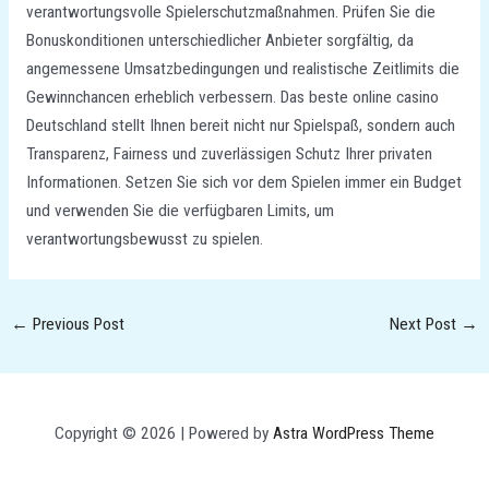
verantwortungsvolle Spielerschutzmaßnahmen. Prüfen Sie die
Bonuskonditionen unterschiedlicher Anbieter sorgfältig, da
angemessene Umsatzbedingungen und realistische Zeitlimits die
Gewinnchancen erheblich verbessern. Das beste online casino
Deutschland stellt Ihnen bereit nicht nur Spielspaß, sondern auch
Transparenz, Fairness und zuverlässigen Schutz Ihrer privaten
Informationen. Setzen Sie sich vor dem Spielen immer ein Budget
und verwenden Sie die verfügbaren Limits, um
verantwortungsbewusst zu spielen.
←
Previous Post
Next Post
→
Copyright © 2026 | Powered by
Astra WordPress Theme