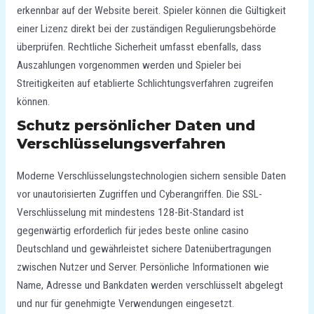
erkennbar auf der Website bereit. Spieler können die Gültigkeit
einer Lizenz direkt bei der zuständigen Regulierungsbehörde
überprüfen. Rechtliche Sicherheit umfasst ebenfalls, dass
Auszahlungen vorgenommen werden und Spieler bei
Streitigkeiten auf etablierte Schlichtungsverfahren zugreifen
können.
Schutz persönlicher Daten und
Verschlüsselungsverfahren
Moderne Verschlüsselungstechnologien sichern sensible Daten
vor unautorisierten Zugriffen und Cyberangriffen. Die SSL-
Verschlüsselung mit mindestens 128-Bit-Standard ist
gegenwärtig erforderlich für jedes beste online casino
Deutschland und gewährleistet sichere Datenübertragungen
zwischen Nutzer und Server. Persönliche Informationen wie
Name, Adresse und Bankdaten werden verschlüsselt abgelegt
und nur für genehmigte Verwendungen eingesetzt.