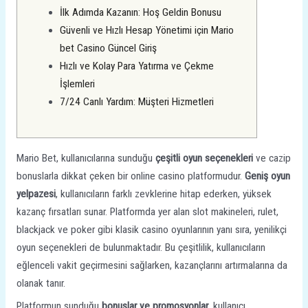
İlk Adımda Kazanın: Hoş Geldin Bonusu
Güvenli ve Hızlı Hesap Yönetimi için Mario
bet Casino Güncel Giriş
Hızlı ve Kolay Para Yatırma ve Çekme
İşlemleri
7/24 Canlı Yardım: Müşteri Hizmetleri
Mario Bet, kullanıcılarına sunduğu
çeşitli oyun seçenekleri
ve cazip
bonuslarla dikkat çeken bir online casino platformudur.
Geniş oyun
yelpazesi
, kullanıcıların farklı zevklerine hitap ederken, yüksek
kazanç fırsatları sunar. Platformda yer alan slot makineleri, rulet,
blackjack ve poker gibi klasik casino oyunlarının yanı sıra, yenilikçi
oyun seçenekleri de bulunmaktadır. Bu çeşitlilik, kullanıcıların
eğlenceli vakit geçirmesini sağlarken, kazançlarını artırmalarına da
olanak tanır.
Platformun sunduğu
bonuslar ve promosyonlar
, kullanıcı