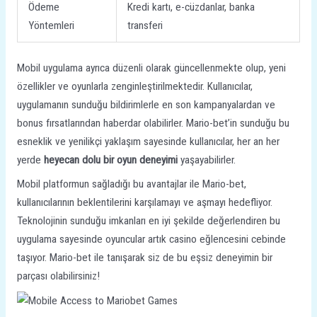
Ödeme
Kredi kartı, e-cüzdanlar, banka
Yöntemleri
transferi
Mobil uygulama ayrıca düzenli olarak güncellenmekte olup, yeni
özellikler ve oyunlarla zenginleştirilmektedir. Kullanıcılar,
uygulamanın sunduğu bildirimlerle en son kampanyalardan ve
bonus fırsatlarından haberdar olabilirler. Mario-bet’in sunduğu bu
esneklik ve yenilikçi yaklaşım sayesinde kullanıcılar, her an her
yerde
heyecan dolu bir oyun deneyimi
yaşayabilirler.
Mobil platformun sağladığı bu avantajlar ile Mario-bet,
kullanıcılarının beklentilerini karşılamayı ve aşmayı hedefliyor.
Teknolojinin sunduğu imkanları en iyi şekilde değerlendiren bu
uygulama sayesinde oyuncular artık casino eğlencesini cebinde
taşıyor. Mario-bet ile tanışarak siz de bu eşsiz deneyimin bir
parçası olabilirsiniz!