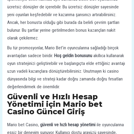
ücretsiz dönüşler de içerebilir. Bu ücretsiz dönüşler sayesinde
yeni oyunları keşfedebilir ve kazanma şansınızı artırabilirsiniz.
Ancak, her bonusta olduğu gibi burada da belirli çevrim şartları
bulunur. Bu şartlar yerine getirilmeden bonus kazançları nakit
olarak çekilemez.
Bu tür promosyonlar, Mario Bet’in oyuncularına sağladığı birçok
avantajdan sadece biridir.
Hoş geldin bonusunu
akıllıca kullanarak
oyun stratejinizi geliştirebilir ve başlangıçta elde ettiğiniz avantajı
uzun vadeli kazançlara dönüştürebilirsiniz. Unutmayın ki casino
dünyasında bilgi ve strateji kadar doğru zamanda doğru fırsatları
değerlendirmek de önemlidir.
Güvenli ve Hızlı Hesap
Yönetimi için Mario bet
Casino Güncel Giriş
Mario bet Casino,
güvenli ve hızlı hesap yönetimi
ile oyuncularına
eşsiz bir deneyim sunuyor. Kullanıcı dostu arayüzü sayesinde,