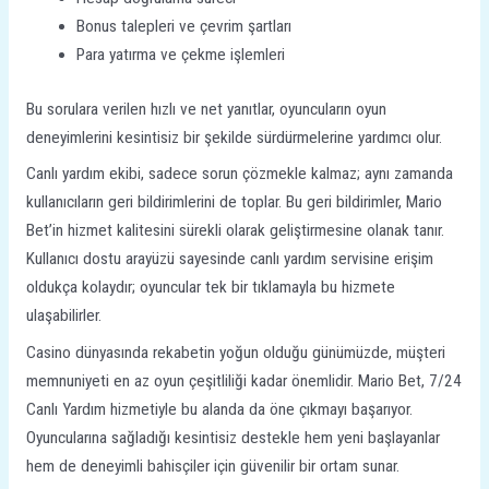
Bonus talepleri ve çevrim şartları
Para yatırma ve çekme işlemleri
Bu sorulara verilen hızlı ve net yanıtlar, oyuncuların oyun
deneyimlerini kesintisiz bir şekilde sürdürmelerine yardımcı olur.
Canlı yardım ekibi, sadece sorun çözmekle kalmaz; aynı zamanda
kullanıcıların geri bildirimlerini de toplar. Bu geri bildirimler, Mario
Bet’in hizmet kalitesini sürekli olarak geliştirmesine olanak tanır.
Kullanıcı dostu arayüzü sayesinde canlı yardım servisine erişim
oldukça kolaydır; oyuncular tek bir tıklamayla bu hizmete
ulaşabilirler.
Casino dünyasında rekabetin yoğun olduğu günümüzde, müşteri
memnuniyeti en az oyun çeşitliliği kadar önemlidir. Mario Bet, 7/24
Canlı Yardım hizmetiyle bu alanda da öne çıkmayı başarıyor.
Oyuncularına sağladığı kesintisiz destekle hem yeni başlayanlar
hem de deneyimli bahisçiler için güvenilir bir ortam sunar.