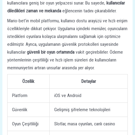
kullanıcılara geniş bir oyun yelpazesi sunar. Bu sayede,
kullanıcılar
diledikleri zaman ve mekanda
eğlencenin tadını çıkarabilirler.
Mario-bet’in mobil platformu, kullanıcı dostu arayüzü ve hızlı erişim
özellikleriyle dikkat çekiyor. Uygulama içindeki menüler, oyuncuların
istedikleri oyunlara kolayca ulaşmalarını sağlamak için optimize
edilmiştir. Ayrıca, uygulamanın güvenlik protokolleri sayesinde
kullanıcılar
güvenli bir oyun ortamında
vakit geçirebilirler. Ödeme
yöntemlerinin çeşitliliği ve hızlı işlem süreleri de kullanıcıların
memnuniyetini artıran unsurlar arasında yer alıyor.
Özellik
Detaylar
Platform
iOS ve Android
Güvenlik
Gelişmiş şifreleme teknolojileri
Oyun Çeşitliliği
Slotlar, masa oyunları, canlı casino