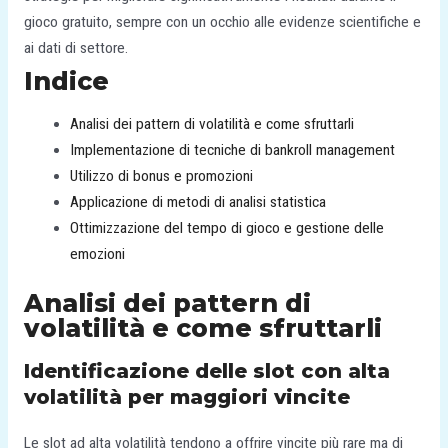
gioco gratuito, sempre con un occhio alle evidenze scientifiche e
ai dati di settore.
Indice
Analisi dei pattern di volatilità e come sfruttarli
Implementazione di tecniche di bankroll management
Utilizzo di bonus e promozioni
Applicazione di metodi di analisi statistica
Ottimizzazione del tempo di gioco e gestione delle
emozioni
Analisi dei pattern di
volatilità e come sfruttarli
Identificazione delle slot con alta
volatilità per maggiori vincite
Le slot ad alta volatilità tendono a offrire vincite più rare ma di