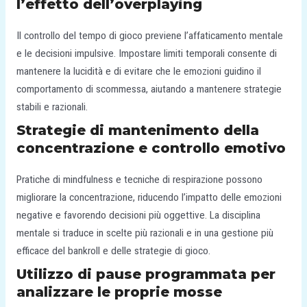
l’effetto dell’overplaying
Il controllo del tempo di gioco previene l’affaticamento mentale
e le decisioni impulsive. Impostare limiti temporali consente di
mantenere la lucidità e di evitare che le emozioni guidino il
comportamento di scommessa, aiutando a mantenere strategie
stabili e razionali.
Strategie di mantenimento della
concentrazione e controllo emotivo
Pratiche di mindfulness e tecniche di respirazione possono
migliorare la concentrazione, riducendo l’impatto delle emozioni
negative e favorendo decisioni più oggettive. La disciplina
mentale si traduce in scelte più razionali e in una gestione più
efficace del bankroll e delle strategie di gioco.
Utilizzo di pause programmata per
analizzare le proprie mosse