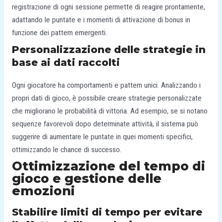
registrazione di ogni sessione permette di reagire prontamente,
adattando le puntate e i momenti di attivazione di bonus in
funzione dei pattern emergenti.
Personalizzazione delle strategie in
base ai dati raccolti
Ogni giocatore ha comportamenti e pattern unici. Analizzando i
propri dati di gioco, è possibile creare strategie personalizzate
che migliorano le probabilità di vittoria. Ad esempio, se si notano
sequenze favorevoli dopo determinate attività, il sistema può
suggerire di aumentare le puntate in quei momenti specifici,
ottimizzando le chance di successo.
Ottimizzazione del tempo di
gioco e gestione delle
emozioni
Stabilire limiti di tempo per evitare