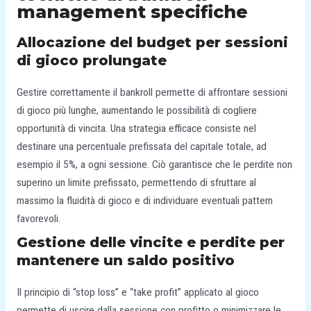
management specifiche
Allocazione del budget per sessioni
di gioco prolungate
Gestire correttamente il bankroll permette di affrontare sessioni
di gioco più lunghe, aumentando le possibilità di cogliere
opportunità di vincita. Una strategia efficace consiste nel
destinare una percentuale prefissata del capitale totale, ad
esempio il 5%, a ogni sessione. Ciò garantisce che le perdite non
superino un limite prefissato, permettendo di sfruttare al
massimo la fluidità di gioco e di individuare eventuali pattern
favorevoli.
Gestione delle vincite e perdite per
mantenere un saldo positivo
Il principio di “stop loss” e “take profit” applicato al gioco
permette di uscire dalla sessione con profitto o minimizzare le